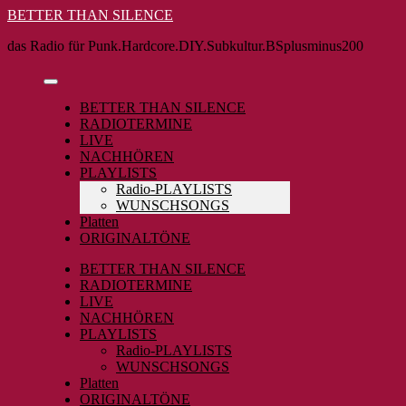
Skip
BETTER THAN SILENCE
to
das Radio für Punk.Hardcore.DIY.Subkultur.BSplusminus200
content
BETTER THAN SILENCE
RADIOTERMINE
LIVE
NACHHÖREN
PLAYLISTS
Radio-PLAYLISTS
WUNSCHSONGS
Platten
ORIGINALTÖNE
BETTER THAN SILENCE
RADIOTERMINE
LIVE
NACHHÖREN
PLAYLISTS
Radio-PLAYLISTS
WUNSCHSONGS
Platten
ORIGINALTÖNE