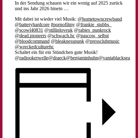
In der Sendung schauen wir ein wenig auf 2025 zurück
und ins Jahr 2026 hinein …
Mit dabei ist wieder viel Musik:
@hometowncrewband
@batteryhardcore
#pornofilmy
@frankie_stubbs_
@scowl40831
@stillinloveuk
@rabies_punkrock
@dead.pioneers
@schwach.hc
@pascow_selbst
@bloodcommand
@bleaknesspunk
@pressclubmusic
@wreckedculturehc
Schaltet ein für ein Stündchen gute Musik!
@radiookerwelle
@draeck
@benjaminhuhn
@vantablacksea